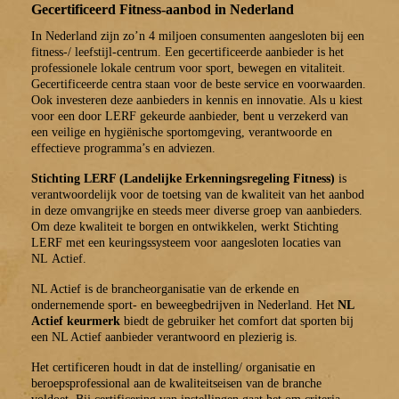
Gecertificeerd Fitness-aanbod in Nederland
In Nederland zijn zo’n 4 miljoen consumenten aangesloten bij een
fitness-/ leefstijl-centrum. Een gecertificeerde aanbieder is het
professionele lokale centrum voor sport, bewegen en vitaliteit.
Gecertificeerde centra staan voor de beste service en voorwaarden.
Ook investeren deze aanbieders in kennis en innovatie. Als u kiest
voor een door LERF gekeurde aanbieder, bent u verzekerd van
een veilige en hygiënische sportomgeving, verantwoorde en
effectieve programma’s en adviezen.
Stichting LERF (Landelijke Erkenningsregeling Fitness)
is
verantwoordelijk voor de toetsing van de kwaliteit van het aanbod
in deze omvangrijke en steeds meer diverse groep van aanbieders.
Om deze kwaliteit te borgen en ontwikkelen, werkt Stichting
LERF met een keuringssysteem voor aangesloten locaties van
NL Actief.
NL Actief is de brancheorganisatie van de erkende en
ondernemende sport- en beweegbedrijven in Nederland
.
Het
NL
Actief keurmerk
biedt de gebruiker het comfort dat sporten bij
een NL Actief aanbieder verantwoord en plezierig is.
Het certificeren houdt in dat de instelling/ organisatie en
beroepsprofessional aan de kwaliteitseisen van de branche